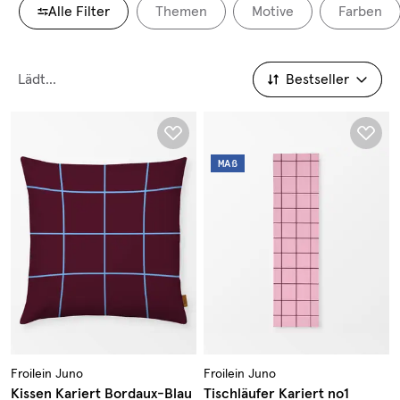
Alle Filter
Themen
Motive
Farben
Lädt...
Bestseller
Bestseller
MAß
Froilein Juno
Froilein Juno
Kissen Kariert Bordaux-Blau
Tischläufer Kariert no1