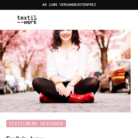
AB 120€ VERSANDKOSTENFREI
Home
Designer:innen
Froilein Juno
TEXTILWERK DESIGNER