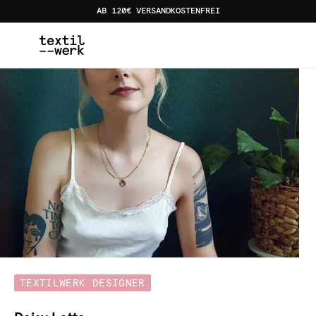
AB 120€ VERSANDKOSTENFREI
Home
Designer:innen
Daisy Lotta
TEXTILWERK DESIGNER