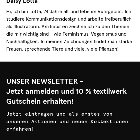
Daisy Lotta
Hi, ich bin Lotta, 24 Jahre alt und lebe im Ruhrgebiet. Ich
studiere Kommunikationsdesign und arbeite freiberuflich
als Illustratorin. Am liebsten zeichne ich zu den Themen
die mir wichtig sind - wie Feminismus, Veganismus und
Nachhaltigkeit. In meinen Zeichnungen findet man starke
Frauen, sprechende Tiere und viele, viele Pflanzen!
UNSER NEWSLETTER -
Jetzt anmelden und 10 % textilwerk
Gutschein erhalten!
Jetzt eintragen und als erstes von
unseren Aktionen und neuen Kollektionen
erfahren!