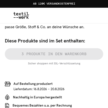
AB 120€ VERSANDKOSTENFREI
Set aus
3
Produkten
Bold Flowers
Shoppe das Set ganz einfach wie von uns empfohlen oder
passe Größe, Stoff & Co. an deine Wünsche an.
Diese Produkte sind im Set enthalten:
3 PRODUKTE IN DEN WARENKORB
Sicher shoppen mit SSL-Verschlüsselung
Auf Bestellung produziert
Lieferdatum:
16.8.2026 - 20.8.2026
Nachhaltig in Europa hergestellt
Bequemes Bezahlen u.a. per Rechnung