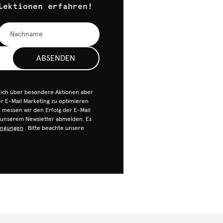
lektionen erfahren!
ABSENDEN
dich über besondere Aktionen aber
 E-Mail Marketing zu optimieren
n, messen wir den Erfolg der E-Mail
n unserem Newsletter abmelden. Es
ingungen
. Bitte beachte unsere