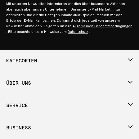
Mit unserem Newsletter informieren wir dich über besondere Aktionen
aber auch über uns als Unternehmen. Um unser E-Mail Marketing zu
optimieren und dir die richtigen Inhalte auszuspielen, messen wir den
Erfolg der E-Mail Kampagnen. Du kannst dich jederzeit von unserem
Newsletter abmelden. Es gelten unsere
Allgemeinen Geschäftsbedingungen
. Bitte beachte unsere Hinweise zum
Datenschutz
.
KATEGORIEN
ÜBER UNS
SERVICE
BUSINESS