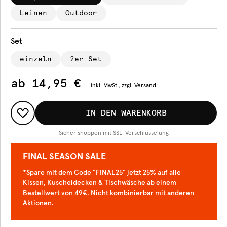
Leinen
Outdoor
Set
einzeln
2er Set
ab
14,95 €
inkl.
MwSt., zzgl.
Versand
IN DEN WARENKORB
Sicher shoppen mit SSL-Verschlüsselung
FINAL SEASON SALE
*Spare mit dem Code "FINAL25" jetzt 25% auf alle
Kissen, Kuscheldecken & Tischwäsche ab einem
Bestellwert von 49€. Nicht kombinierbar mit anderen
Aktionen.