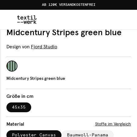
AB 120€ VERSANDKOSTENFREI
Home
Produkte
Tischsets
Midcentury Stripes green b
Tischset
Midcentury Stripes green blue
Design von
Fjord Studio
Midcentury Stripes green blue
Größe in cm
45x35
Material
Stoffe im Vergleich
Polyester Canvas
Baumwoll-Panama