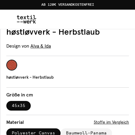
AB 120€ VERSANDKOSTENFREI
Home
Produkte
Tischsets
høstløvverk - Herbstlaub
Tischset
høstløvverk - Herbstlaub
Design von
Alva & Ida
høstløvverk - Herbstlaub
Größe in cm
45x35
Material
Stoffe im Vergleich
Polyester Canvas
Baumwoll-Panama