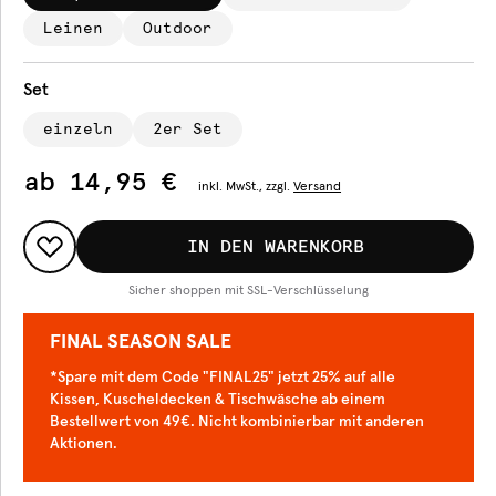
Leinen
Outdoor
Set
einzeln
2er Set
ab
14,95 €
inkl.
MwSt., zzgl.
Versand
IN DEN WARENKORB
Sicher shoppen mit SSL-Verschlüsselung
FINAL SEASON SALE
*Spare mit dem Code "FINAL25" jetzt 25% auf alle
Kissen, Kuscheldecken & Tischwäsche ab einem
Bestellwert von 49€. Nicht kombinierbar mit anderen
Aktionen.