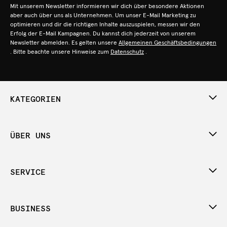
Mit unserem Newsletter informieren wir dich über besondere Aktionen
aber auch über uns als Unternehmen. Um unser E-Mail Marketing zu
optimieren und dir die richtigen Inhalte auszuspielen, messen wir den
Erfolg der E-Mail Kampagnen. Du kannst dich jederzeit von unserem
Newsletter abmelden. Es gelten unsere
Allgemeinen Geschäftsbedingungen
. Bitte beachte unsere Hinweise zum
Datenschutz
.
KATEGORIEN
ÜBER UNS
SERVICE
BUSINESS