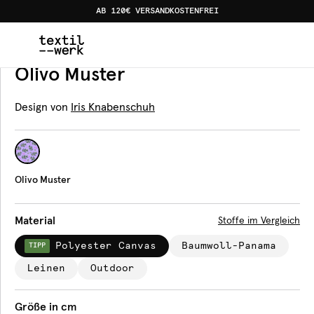
AB 120€ VERSANDKOSTENFREI
Home
Produkte
Tischdecken
Olivo Muster
Tischdecke
Olivo Muster
Design von
Iris Knabenschuh
Olivo Muster
Material
Stoffe im Vergleich
Polyester Canvas
Baumwoll-Panama
TIPP
Leinen
Outdoor
Größe in cm