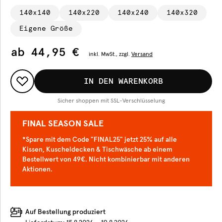
140x140
140x220
140x240
140x320
Eigene Größe
ab
44,95 €
inkl.
MwSt., zzgl.
Versand
IN DEN WARENKORB
Sicher shoppen mit SSL-Verschlüsselung
FINAL SEASON SALE
*Spare mit dem Code "FINAL25" jetzt 25% auf alle
Kissen, Kuscheldecken & Tischwäsche ab einem
Bestellwert von 49€. Nicht kombinierbar mit anderen
Aktionen.
Auf Bestellung produziert