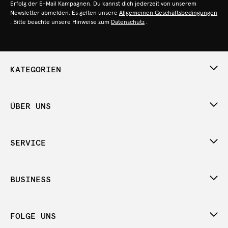
Erfolg der E-Mail Kampagnen. Du kannst dich jederzeit von unserem
Newsletter abmelden. Es gelten unsere
Allgemeinen Geschäftsbedingungen
. Bitte beachte unsere Hinweise zum
Datenschutz
.
KATEGORIEN
ÜBER UNS
SERVICE
BUSINESS
FOLGE UNS