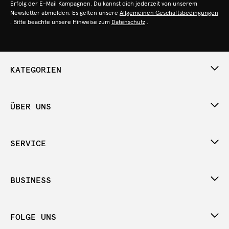
Erfolg der E-Mail Kampagnen. Du kannst dich jederzeit von unserem
Newsletter abmelden. Es gelten unsere
Allgemeinen Geschäftsbedingungen
. Bitte beachte unsere Hinweise zum
Datenschutz
.
KATEGORIEN
ÜBER UNS
SERVICE
BUSINESS
FOLGE UNS