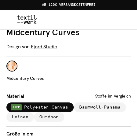
AB 120€ VERSANDKOSTENFREI
Home
Produkte
Tischdecken
Midcentury Curves
Tischdecke
Midcentury Curves
Design von
Fjord Studio
Midcentury Curves
Material
Stoffe im Vergleich
Polyester Canvas
Baumwoll-Panama
TIPP
Leinen
Outdoor
Größe in cm