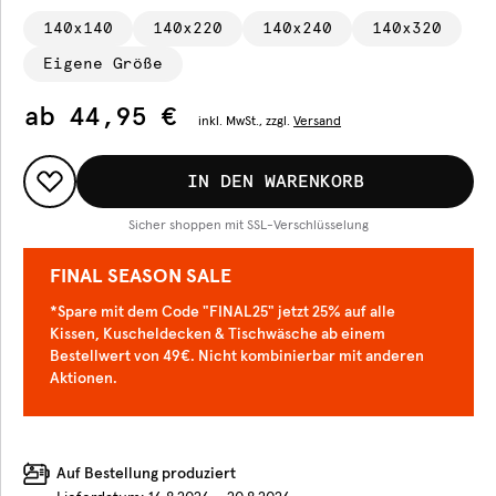
140x140
140x220
140x240
140x320
Eigene Größe
ab
44,95 €
inkl.
MwSt., zzgl.
Versand
IN DEN WARENKORB
Sicher shoppen mit SSL-Verschlüsselung
FINAL SEASON SALE
*Spare mit dem Code "FINAL25" jetzt 25% auf alle
Kissen, Kuscheldecken & Tischwäsche ab einem
Bestellwert von 49€. Nicht kombinierbar mit anderen
Aktionen.
Auf Bestellung produziert