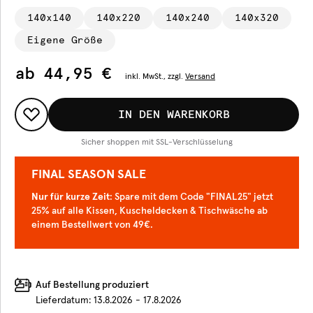
140x140
140x220
140x240
140x320
Eigene Größe
ab
44,95 €
inkl.
MwSt., zzgl.
Versand
IN DEN WARENKORB
Sicher shoppen mit SSL-Verschlüsselung
FINAL SEASON SALE
Nur für kurze Zeit
: Spare mit dem Code "FINAL25" jetzt
25% auf alle Kissen, Kuscheldecken & Tischwäsche ab
einem Bestellwert von 49€.
Auf Bestellung produziert
Lieferdatum:
13.8.2026 - 17.8.2026