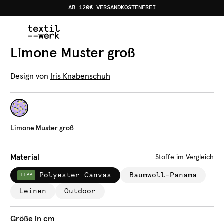
AB 120€ VERSANDKOSTENFREI
Home
Produkte
Tischdecken
Limone Muster groß
Tischdecke
Limone Muster groß
Design von
Iris Knabenschuh
Limone Muster groß
Material
Stoffe im Vergleich
Polyester Canvas
Baumwoll-Panama
TIPP
Leinen
Outdoor
Größe in cm