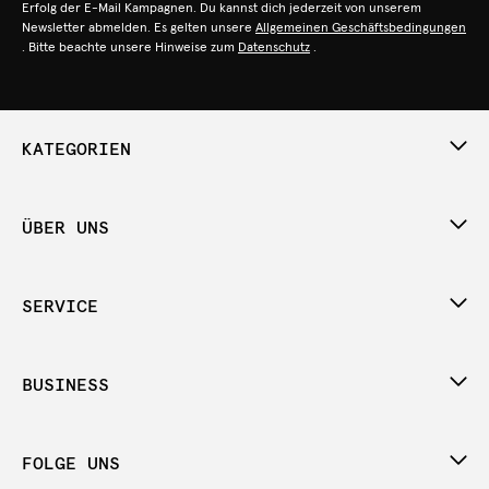
Erfolg der E-Mail Kampagnen. Du kannst dich jederzeit von unserem
Newsletter abmelden. Es gelten unsere
Allgemeinen Geschäftsbedingungen
. Bitte beachte unsere Hinweise zum
Datenschutz
.
KATEGORIEN
ÜBER UNS
SERVICE
BUSINESS
FOLGE UNS