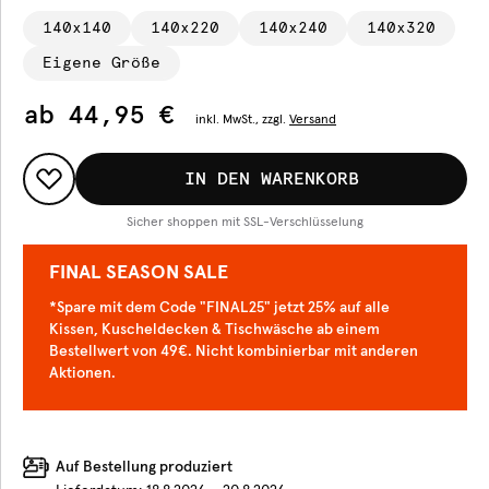
140x140
140x220
140x240
140x320
Eigene Größe
ab
44,95 €
inkl.
MwSt., zzgl.
Versand
IN DEN WARENKORB
Sicher shoppen mit SSL-Verschlüsselung
FINAL SEASON SALE
*Spare mit dem Code "FINAL25" jetzt 25% auf alle
Kissen, Kuscheldecken & Tischwäsche ab einem
Bestellwert von 49€. Nicht kombinierbar mit anderen
Aktionen.
Auf Bestellung produziert