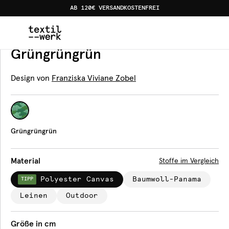
AB 120€ VERSANDKOSTENFREI
Home
Produkte
Tischdecken
Grüngrüngrün
Tischdecke
Grüngrüngrün
Design von
Franziska Viviane Zobel
Grüngrüngrün
Material
Stoffe im Vergleich
Polyester Canvas
Baumwoll-Panama
TIPP
Leinen
Outdoor
Größe in cm