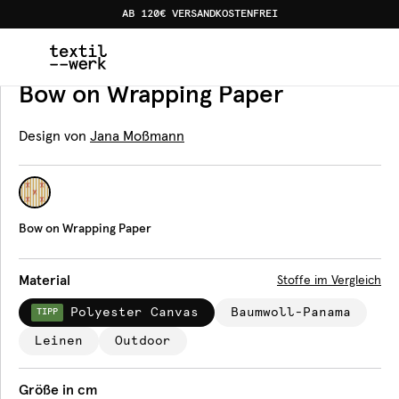
AB 120€ VERSANDKOSTENFREI
Home
Produkte
Tischdecken
Bow on Wrapping Pape
Tischdecke
Bow on Wrapping Paper
Design von
Jana Moßmann
Bow on Wrapping Paper
Material
Stoffe im Vergleich
Polyester Canvas
Baumwoll-Panama
TIPP
Leinen
Outdoor
Größe in cm