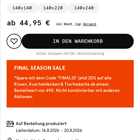
140x140
140x220
140x240
ab
44,95 €
inkl.
MwSt., zzgl.
Versand
IN DEN WARENKORB
Sicher shoppen mit SSL-Verschlüsselung
FINAL SEASON SALE
*Spare mit dem Code "FINAL25" jetzt 25% auf alle
Kissen, Kuscheldecken & Tischwäsche ab einem
Bestellwert von 49€. Nicht kombinierbar mit anderen
Aktionen.
Auf Bestellung produziert
Lieferdatum:
16.8.2026 - 20.8.2026