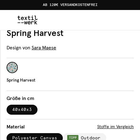
AB 120€ VERSANDKOSTENFREI
Home
Produkte
Sitzkissen
Spring Harvest
Sitzkissen
Spring Harvest
Design von
Sara Maese
Spring Harvest
Größe in cm
40x40x3
Material
Stoffe im Vergleich
Polyester Canvas
Outdoor
TIPP