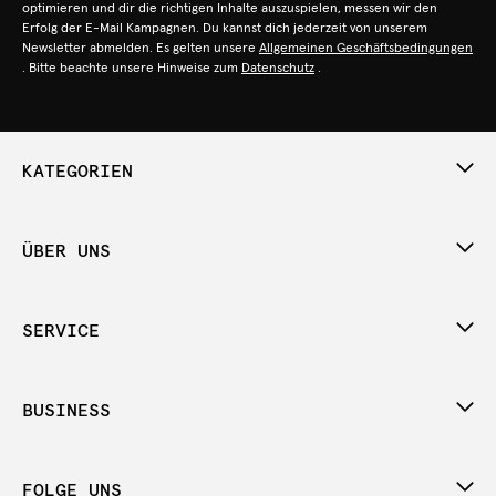
optimieren und dir die richtigen Inhalte auszuspielen, messen wir den
Erfolg der E-Mail Kampagnen. Du kannst dich jederzeit von unserem
Newsletter abmelden. Es gelten unsere
Allgemeinen Geschäftsbedingungen
. Bitte beachte unsere Hinweise zum
Datenschutz
.
KATEGORIEN
ÜBER UNS
SERVICE
BUSINESS
FOLGE UNS