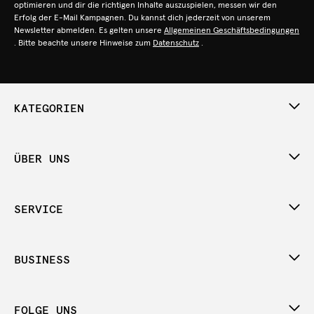
optimieren und dir die richtigen Inhalte auszuspielen, messen wir den
Erfolg der E-Mail Kampagnen. Du kannst dich jederzeit von unserem
Newsletter abmelden. Es gelten unsere
Allgemeinen Geschäftsbedingungen
. Bitte beachte unsere Hinweise zum
Datenschutz
.
KATEGORIEN
ÜBER UNS
SERVICE
BUSINESS
FOLGE UNS