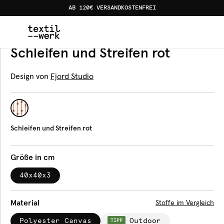
AB 120€ VERSANDKOSTENFREI
Home
Produkte
Sitzkissen
Schleifen und Streifen rot
Sitzkissen
Schleifen und Streifen rot
Design von
Fjord Studio
Schleifen und Streifen rot
Größe in cm
40x40x3
Material
Stoffe im Vergleich
Polyester Canvas
Outdoor
TIPP