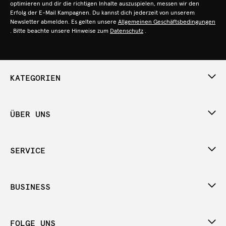
optimieren und dir die richtigen Inhalte auszuspielen, messen wir den
Erfolg der E-Mail Kampagnen. Du kannst dich jederzeit von unserem
Newsletter abmelden. Es gelten unsere
Allgemeinen Geschäftsbedingungen
. Bitte beachte unsere Hinweise zum
Datenschutz
.
KATEGORIEN
ÜBER UNS
SERVICE
BUSINESS
FOLGE UNS