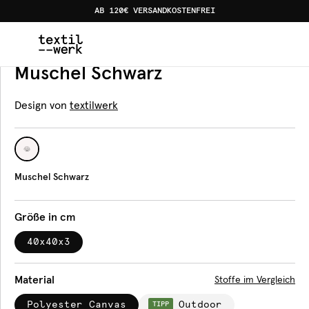
AB 120€ VERSANDKOSTENFREI
Home
Produkte
Sitzkissen
Muschel Schwarz
Sitzkissen
Muschel Schwarz
Design von
textilwerk
Muschel Schwarz
Größe in cm
40x40x3
Material
Stoffe im Vergleich
Polyester Canvas
Outdoor
TIPP