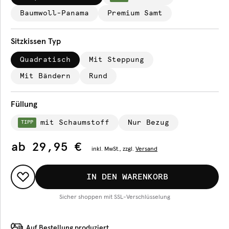
Baumwoll-Panama
Premium Samt
Sitzkissen Typ
Quadratisch
Mit Steppung
Mit Bändern
Rund
Füllung
mit Schaumstoff
Nur Bezug
TIPP
ab
29,95 €
inkl.
MwSt., zzgl.
Versand
IN DEN WARENKORB
Sicher shoppen mit SSL-Verschlüsselung
Auf Bestellung produziert