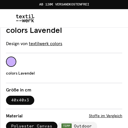
AB 120€ VERSANDKOSTENFREI
Home
Produkte
Sitzkissen
colors Lavendel
Sitzkissen
colors Lavendel
Design von
textilwerk colors
colors Lavendel
Größe in cm
40x40x3
Material
Stoffe im Vergleich
Polyester Canvas
Outdoor
TIPP