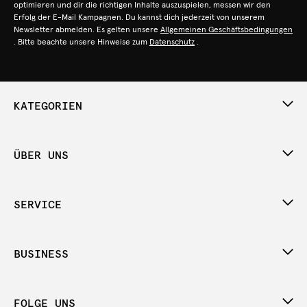
optimieren und dir die richtigen Inhalte auszuspielen, messen wir den
Erfolg der E-Mail Kampagnen. Du kannst dich jederzeit von unserem
Newsletter abmelden. Es gelten unsere
Allgemeinen Geschäftsbedingungen
. Bitte beachte unsere Hinweise zum
Datenschutz
.
KATEGORIEN
ÜBER UNS
SERVICE
BUSINESS
FOLGE UNS