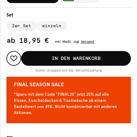
Set
2er Set
einzeln
ab
18,95 €
inkl.
MwSt., zzgl.
Versand
IN DEN WARENKORB
Sicher shoppen mit SSL-Verschlüsselung
FINAL SEASON SALE
*Spare mit dem Code "FINAL25" jetzt 25% auf alle
Kissen, Kuscheldecken & Tischwäsche ab einem
Bestellwert von 49€. Nicht kombinierbar mit anderen
Aktionen.