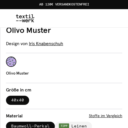
AB 120€ VERSANDKOSTENFREI
Home
Produkte
Servietten
Olivo Muster
Servietten
Olivo Muster
Design von
Iris Knabenschuh
Olivo Muster
Größe in cm
40x40
Material
Stoffe im Vergleich
Baumwoll-Perkal
Leinen
TIPP