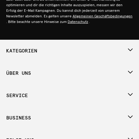
optimieren und dir die richtigen Inhalte auszuspielen, messen wir den
Erfolg der E-Mail Kampagnen. Du kannst dich jederzeit von unserem
Newsletter abmelden. Es gelten unsere
Allgemeinen Geschäftsbedingungen
. Bitte beachte unsere Hinweise zum
Datenschutz
.
KATEGORIEN
ÜBER UNS
SERVICE
BUSINESS