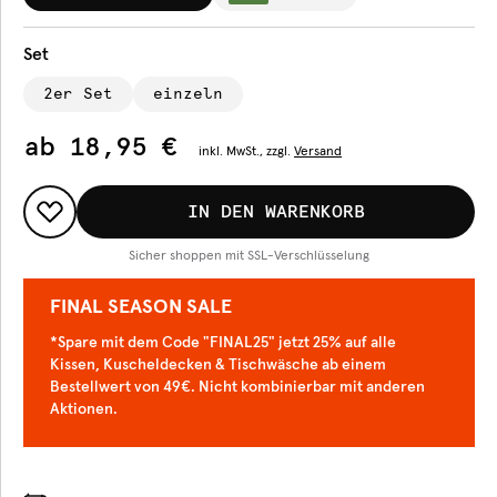
Set
2er Set
einzeln
ab
18,95 €
inkl.
MwSt., zzgl.
Versand
IN DEN WARENKORB
Sicher shoppen mit SSL-Verschlüsselung
FINAL SEASON SALE
*Spare mit dem Code "FINAL25" jetzt 25% auf alle
Kissen, Kuscheldecken & Tischwäsche ab einem
Bestellwert von 49€. Nicht kombinierbar mit anderen
Aktionen.