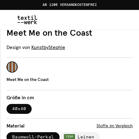
AB 120€ VERSANDKOSTENFREI
Home
Produkte
Servietten
Meet Me on the Coast
Servietten
Meet Me on the Coast
Design von
KunstbyStephie
Meet Me on the Coast
Größe in cm
40x40
Material
Stoffe im Vergleich
Baumwoll-Perkal
Leinen
TIPP