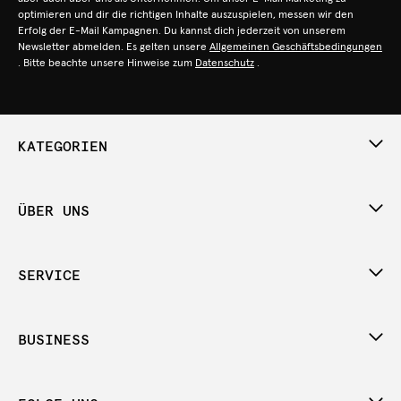
optimieren und dir die richtigen Inhalte auszuspielen, messen wir den
Erfolg der E-Mail Kampagnen. Du kannst dich jederzeit von unserem
Newsletter abmelden. Es gelten unsere
Allgemeinen Geschäftsbedingungen
. Bitte beachte unsere Hinweise zum
Datenschutz
.
KATEGORIEN
ÜBER UNS
SERVICE
BUSINESS