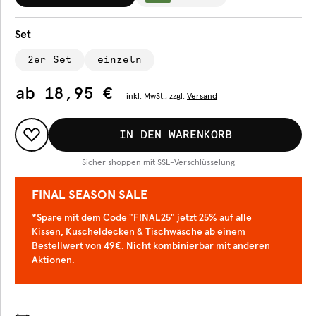
Set
2er Set
einzeln
ab
18,95 €
inkl.
MwSt., zzgl.
Versand
IN DEN WARENKORB
Sicher shoppen mit SSL-Verschlüsselung
FINAL SEASON SALE
*Spare mit dem Code "FINAL25" jetzt 25% auf alle
Kissen, Kuscheldecken & Tischwäsche ab einem
Bestellwert von 49€. Nicht kombinierbar mit anderen
Aktionen.