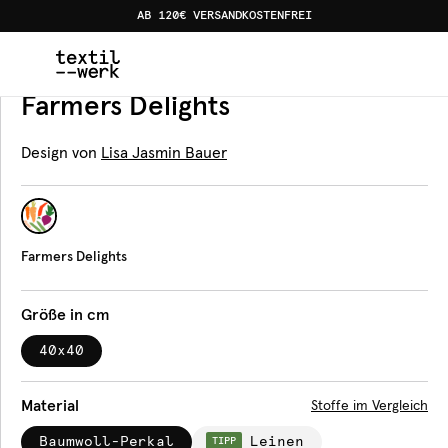
AB 120€ VERSANDKOSTENFREI
Home
Produkte
Servietten
Farmers Delights
Servietten
Farmers Delights
Design von
Lisa Jasmin Bauer
Farmers Delights
Größe in cm
40x40
Material
Stoffe im Vergleich
Baumwoll-Perkal
Leinen
TIPP