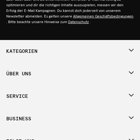
optimieren und dir die richtigen Inhalte auszuspielen, messen wir den
Erfolg der E-Mail Kampagnen. Du kannst dich jederzeit von unserem
Newsletter abmelden. Es gelten unsere
Allgemeinen Geschäftsbedingungen
. Bitte beachte unsere Hinweise zum
Datenschutz
.
KATEGORIEN
ÜBER UNS
SERVICE
BUSINESS