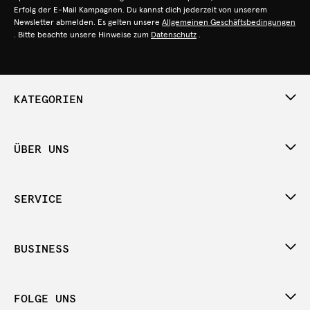
Erfolg der E-Mail Kampagnen. Du kannst dich jederzeit von unserem
Newsletter abmelden. Es gelten unsere
Allgemeinen Geschäftsbedingungen
. Bitte beachte unsere Hinweise zum
Datenschutz
.
KATEGORIEN
ÜBER UNS
SERVICE
BUSINESS
FOLGE UNS