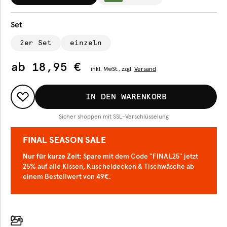
Set
2er Set
einzeln
ab
18,95 €
inkl.
MwSt., zzgl.
Versand
IN DEN WARENKORB
Sicher shoppen mit SSL-Verschlüsselung
FINAL SEASON SALE
Nur für kurze Zeit
: Spare mit dem Code "FINAL25" jetzt
25% auf alle Kissen, Kuscheldecken & Tischwäsche ab
einem Bestellwert von 49€.