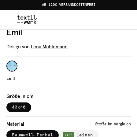
AB 120€ VERSANDKOSTENFREI
Home
Produkte
Servietten
Emil
Servietten
Emil
Design von
Lena Mühlemann
Emil
Größe in cm
40x40
Material
Stoffe im Vergleich
Baumwoll-Perkal
Leinen
TIPP