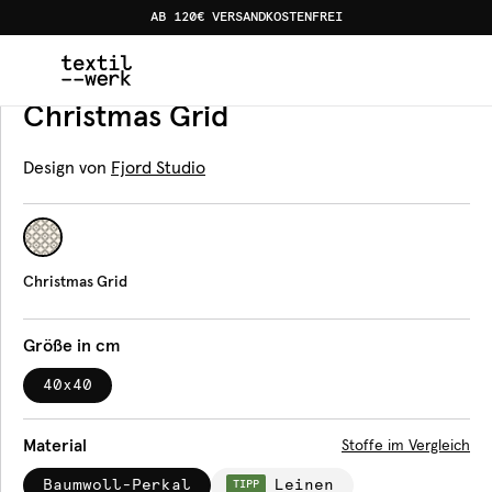
AB 120€ VERSANDKOSTENFREI
Home
Produkte
Servietten
Christmas Grid
Servietten
Christmas Grid
Design von
Fjord Studio
Christmas Grid
Größe in cm
40x40
Material
Stoffe im Vergleich
Baumwoll-Perkal
Leinen
TIPP