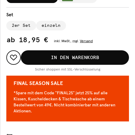
Set
2er Set
einzeln
ab
18,95 €
inkl.
MwSt., zzgl.
Versand
IN DEN WARENKORB
Sicher shoppen mit SSL-Verschlüsselung
FINAL SEASON SALE
*Spare mit dem Code "FINAL25" jetzt 25% auf alle
Kissen, Kuscheldecken & Tischwäsche ab einem
Bestellwert von 49€. Nicht kombinierbar mit anderen
Aktionen.