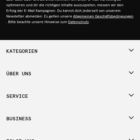
optimieren und dir die richtigen Inhalte auszuspielen, messen wir den
Erfolg der E-Mail Kampagnen. Du kannst dich jederzeit von unserem
Newsletter abmelden. Es gelten unsere
Allgemeinen Geschäftsbedingungen
. Bitte beachte unsere Hinweise zum
Datenschutz
.
KATEGORIEN
ÜBER UNS
SERVICE
BUSINESS