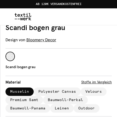
AB 120€ VERSANDKOSTENFREI
Home
Produkte
Meterware
Scandi bogen grau
Meterware
Scandi bogen grau
Design von
Bloomery Decor
Scandi bogen grau
Material
Stoffe im Vergleich
Musselin
Polyester Canvas
Velours
Premium Samt
Baumwoll-Perkal
Baumwoll-Panama
Leinen
Outdoor