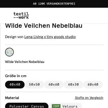
AB 120€ VERSANDKOSTENFREI
Home
Produkte
Kissen
Wilde Veilchen Nebelblau
Kissen
Wilde Veilchen Nebelblau
Design von
Lena Living x tiny goods studio
Wilde Veilchen Nebelblau
Größe in cm
40x40
50x50
60x60
60x30
60x40
Material
Stoffe im Vergleich
Polyester Canvas
Velours
TIPP