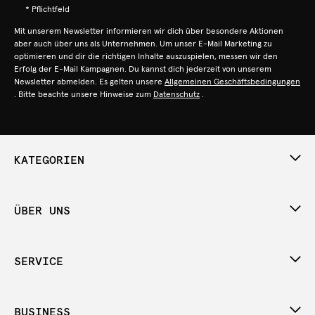
* Pflichtfeld
Mit unserem Newsletter informieren wir dich über besondere Aktionen
aber auch über uns als Unternehmen. Um unser E-Mail Marketing zu
optimieren und dir die richtigen Inhalte auszuspielen, messen wir den
Erfolg der E-Mail Kampagnen. Du kannst dich jederzeit von unserem
Newsletter abmelden. Es gelten unsere
Allgemeinen Geschäftsbedingungen
. Bitte beachte unsere Hinweise zum
Datenschutz
.
KATEGORIEN
ÜBER UNS
SERVICE
BUSINESS