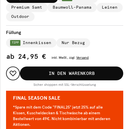
Premium Samt
Baumwoll-Panama
Leinen
Outdoor
Füllung
Innenkissen
Nur Bezug
TIPP
ab
24,95 €
inkl.
MwSt., zzgl.
Versand
IN DEN WARENKORB
Sicher shoppen mit SSL-Verschlüsselung
FINAL SEASON SALE
*Spare mit dem Code "FINAL25" jetzt 25% auf alle
Kissen, Kuscheldecken & Tischwäsche ab einem
Bestellwert von 49€. Nicht kombinierbar mit anderen
Aktionen.