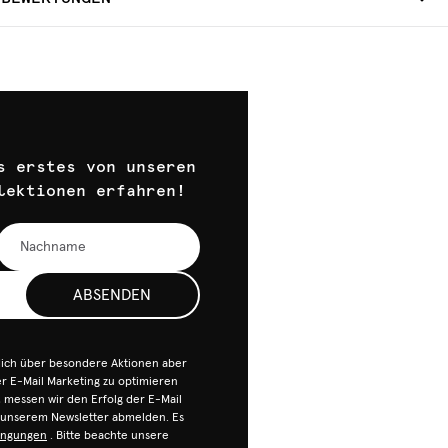
s erstes von unseren
lektionen erfahren!
ABSENDEN
dich über besondere Aktionen aber
 E-Mail Marketing zu optimieren
n, messen wir den Erfolg der E-Mail
n unserem Newsletter abmelden. Es
ingungen
. Bitte beachte unsere