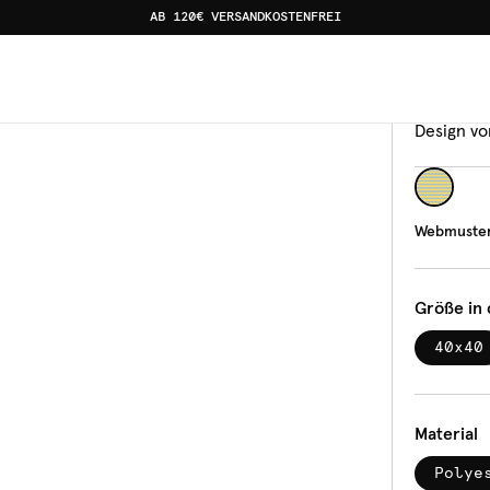
AB 120€ VERSANDKOSTENFREI
Kisse
Web
Design vo
Webmuster
Größe in
40x40
Material
Polye