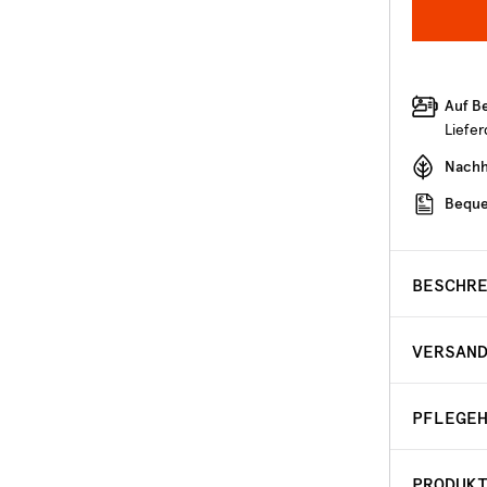
Auf B
Liefe
Nachha
Beque
BESCHR
VERSAN
PFLEGE
PRODUK