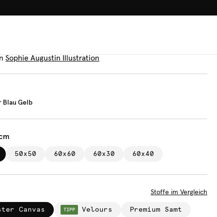
100.000+ GLÜCKLICHE KUN
n
muster Blau Gelb
n
Sophie Augustin Illustration
 Blau Gelb
 cm
50x50
60x60
60x30
60x40
Stoffe im Vergleich
ster Canvas
Velours
Premium Samt
TIPP