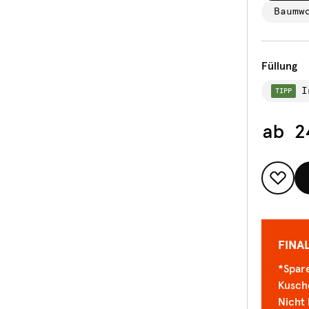
Baumw
Füllung
I
TIPP
ab
2
FINA
*Spare
Kusch
Nicht