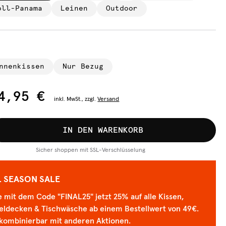
oll-Panama
Leinen
Outdoor
nnenkissen
Nur Bezug
4,95 €
inkl.
MwSt., zzgl.
Versand
IN DEN WARENKORB
Sicher shoppen mit SSL-Verschlüsselung
L SEASON SALE
 mit dem Code "FINAL25" jetzt 25% auf alle Kissen,
eldecken & Tischwäsche ab einem Bestellwert von 49€.
 kombinierbar mit anderen Aktionen.