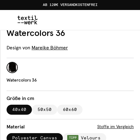
AB 120€ VERSANDKOSTENFREI
Home
Produkte
Kissen
Watercolors 36
Kissen
Watercolors 36
Design von
Mareike Böhmer
Watercolors 36
Größe in cm
40x40
50x50
60x60
Material
Stoffe im Vergleich
Polyester Canvas
Velours
TIPP