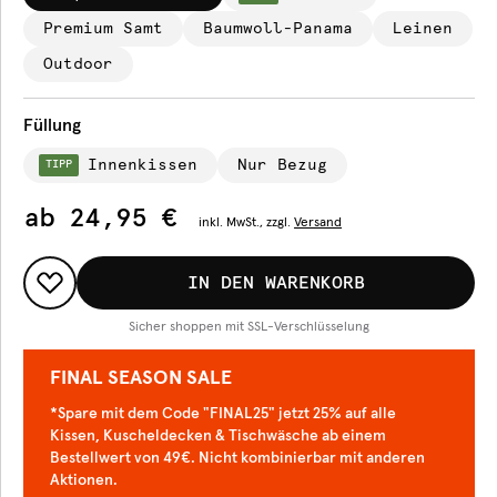
Premium Samt
Baumwoll-Panama
Leinen
Outdoor
Füllung
Innenkissen
Nur Bezug
TIPP
ab
24,95 €
inkl.
MwSt., zzgl.
Versand
IN DEN WARENKORB
Sicher shoppen mit SSL-Verschlüsselung
FINAL SEASON SALE
*Spare mit dem Code "FINAL25" jetzt 25% auf alle
Kissen, Kuscheldecken & Tischwäsche ab einem
Bestellwert von 49€. Nicht kombinierbar mit anderen
Aktionen.