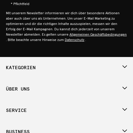
* Pflichtfeld
Mit unserem Newsletter informieren wir dich über besondere Aktionen
aber auch über uns als Unternehmen. Um unser E-Mail Marketing zu
optimieren und dir die richtigen Inhalte auszuspielen, messen wir den
Erfolg der E-Mail Kampagnen. Du kannst dich jederzeit von unserem
Newsletter abmelden. Es gelten unsere
Allgemeinen Geschäftsbedingungen
. Bitte beachte unsere Hinweise zum
Datenschutz
.
KATEGORIEN
ÜBER UNS
SERVICE
BUSINESS