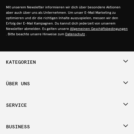
Mit unserem Newsletter informieren wir dich über besondere Aktionen
aber auch über uns als Unternehmen. Um unser E-Mail Marketing zu
optimieren und dir die richtigen Inhalte auszuspielen, messen wir den
Erfolg der E-Mail Kampagnen. Du kannst dich jederzeit von unserem
Newsletter abmelden. Es gelten unsere
Allgemeinen Geschäftsbedingungen
. Bitte beachte unsere Hinweise zum
Datenschutz
.
KATEGORIEN
ÜBER UNS
SERVICE
BUSINESS