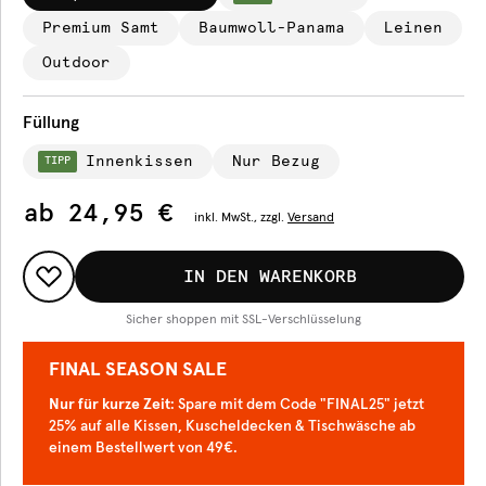
Premium Samt
Baumwoll-Panama
Leinen
Outdoor
Füllung
Innenkissen
Nur Bezug
TIPP
ab
24,95 €
inkl.
MwSt., zzgl.
Versand
IN DEN WARENKORB
Sicher shoppen mit SSL-Verschlüsselung
FINAL SEASON SALE
Nur für kurze Zeit
: Spare mit dem Code "FINAL25" jetzt
25% auf alle Kissen, Kuscheldecken & Tischwäsche ab
einem Bestellwert von 49€.