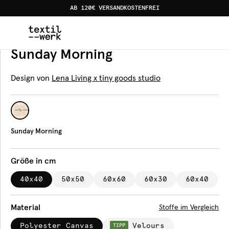
AB 120€ VERSANDKOSTENFREI
Home
Produkte
Kissen
Sunday Morning
Kissen
Sunday Morning
Design von
Lena Living x tiny goods studio
Sunday Morning
Größe in cm
40x40
50x50
60x60
60x30
60x40
Material
Stoffe im Vergleich
Polyester Canvas
Velours
TIPP