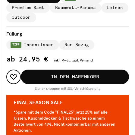
Premium Samt
Baumwoll-Panama
Leinen
Outdoor
Füllung
Innenkissen
Nur Bezug
TIPP
ab
24,95 €
inkl.
MwSt., zzgl.
Versand
IN DEN WARENKORB
Sicher shoppen mit SSL-Verschlüsselung
FINAL SEASON SALE
*Spare mit dem Code "FINAL25" jetzt 25% auf alle
Kissen, Kuscheldecken & Tischwäsche ab einem
Bestellwert von 49€. Nicht kombinierbar mit anderen
Aktionen.