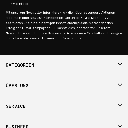
* Pflichtfeld
Mit unserem Newsletter informieren wir dich über besondere Aktionen
aber auch über uns als Unternehmen. Um unser E-Mail Marketing zu
optimieren und dir die richtigen Inhalte auszuspielen, messen wir den
Erfolg der E-Mail Kampagnen. Du kannst dich jederzeit von unserem
Newsletter abmelden. Es gelten unsere
Allgemeinen Geschäftsbedingungen
. Bitte beachte unsere Hinweise zum
Datenschutz
.
KATEGORIEN
ÜBER UNS
SERVICE
BUSINESS