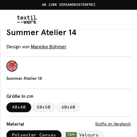
AB 120€ VERSANDKOSTENFREI
Home
Produkte
Kissen
Summer Atelier 14
Kissen
Summer Atelier 14
Design von
Mareike Böhmer
Summer Atelier 14
Größe in cm
40x40
50x50
60x60
Material
Stoffe im Vergleich
Polyester Canvas
Velours
TIPP