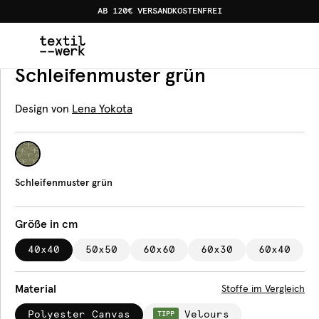
AB 120€ VERSANDKOSTENFREI
Home
Produkte
Kissen
Schleifenmuster grün
Kissen
Schleifenmuster grün
Design von
Lena Yokota
Schleifenmuster grün
Größe in cm
40x40
50x50
60x60
60x30
60x40
Material
Stoffe im Vergleich
Polyester Canvas
Velours
TIPP