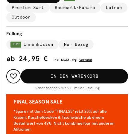
Premium Samt
Baumwoll-Panama
Leinen
Outdoor
Füllung
Innenkissen
Nur Bezug
TIPP
ab
24,95 €
inkl.
MwSt., zzgl.
Versand
IN DEN WARENKORB
Sicher shoppen mit SSL-Verschlüsselung
FINAL SEASON SALE
*Spare mit dem Code "FINAL25" jetzt 25% auf alle
Kissen, Kuscheldecken & Tischwäsche ab einem
Bestellwert von 49€. Nicht kombinierbar mit anderen
Aktionen.