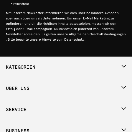
* Pflichtfeld
Mit unserem Newsletter informieren wir dich über besondere Aktionen
aber auch über uns als Unternehmen. Um unser E-Mail Marketing zu
optimieren und dir die richtigen Inhalte auszuspielen, messen wir den
Erfolg der E-Mail Kampagnen. Du kannst dich jederzeit von unserem
Newsletter abmelden. Es gelten unsere
Allgemeinen Geschäftsbedingungen
. Bitte beachte unsere Hinweise zum
Datenschutz
.
KATEGORIEN
ÜBER UNS
SERVICE
BUSINESS