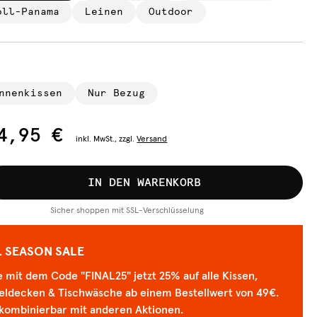
oll-Panama
Leinen
Outdoor
nnenkissen
Nur Bezug
4,95 €
inkl.
MwSt., zzgl.
Versand
IN DEN WARENKORB
Sicher shoppen mit SSL-Verschlüsselung
L SEASON SALE
 mit dem Code "FINAL25" jetzt 25% auf alle Kissen,
eldecken & Tischwäsche ab einem Bestellwert von 49€.
 kombinierbar mit anderen Aktionen.