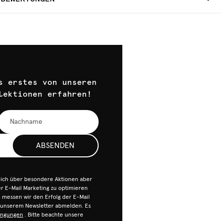
s erstes von unseren
lektionen erfahren!
ABSENDEN
dich über besondere Aktionen aber
 E-Mail Marketing zu optimieren
n, messen wir den Erfolg der E-Mail
n unserem Newsletter abmelden. Es
ingungen
. Bitte beachte unsere