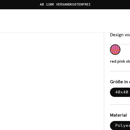
AB 120€ VERSANDKOSTENFREI
Kisse
red 
Design vo
red pink st
Größe in
40x40
Material
Polye