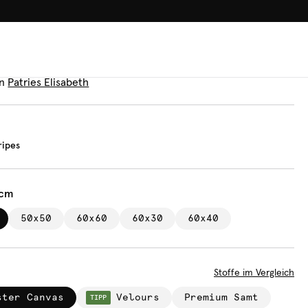
100.000+ GLÜCKLICHE KUN
n
pink stripes
n
Patries Elisabeth
ripes
 cm
50x50
60x60
60x30
60x40
Stoffe im Vergleich
ster Canvas
Velours
Premium Samt
TIPP