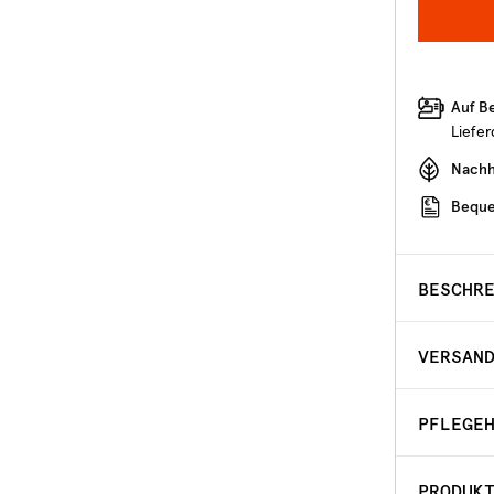
Auf B
Liefe
Nachha
Beque
BESCHR
VERSAN
PFLEGE
PRODUK