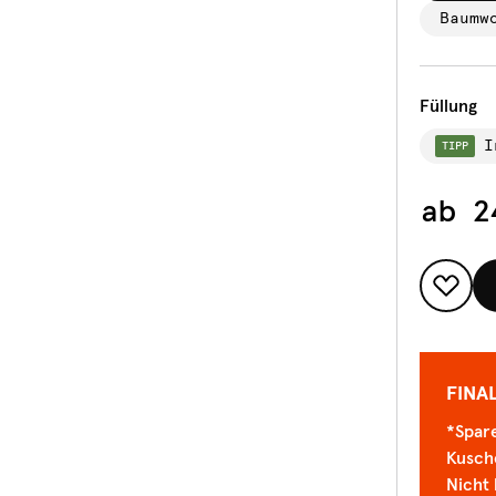
Baumw
Füllung
I
TIPP
ab
2
FINA
*Spare
Kusch
Nicht