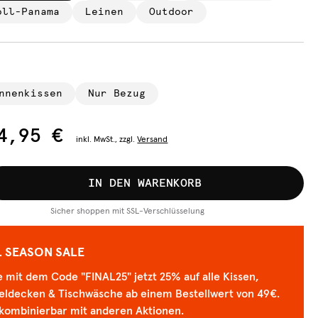
oll-Panama
Leinen
Outdoor
nnenkissen
Nur Bezug
4,95 €
inkl.
MwSt., zzgl.
Versand
IN DEN WARENKORB
Sicher shoppen mit SSL-Verschlüsselung
L SEASON SALE
 mit dem Code "FINAL25" jetzt 25% auf alle Kissen,
eldecken & Tischwäsche ab einem Bestellwert von 49€.
 kombinierbar mit anderen Aktionen.