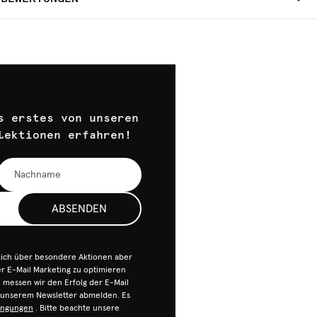
s erstes von unseren
lektionen erfahren!
ABSENDEN
dich über besondere Aktionen aber
 E-Mail Marketing zu optimieren
n, messen wir den Erfolg der E-Mail
n unserem Newsletter abmelden. Es
ingungen
. Bitte beachte unsere