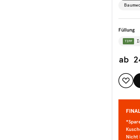
Baumw
Füllung
I
TIPP
ab
2
FINA
*Spare
Kusch
Nicht