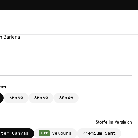
100.000+ GLÜCKLICHE KUN
n
crab
n
Barlena
 cm
50x50
60x60
60x40
Stoffe im Vergleich
ster Canvas
Velours
Premium Samt
TIPP