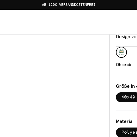
AB 120€ VERSANDKOSTENFREI
Kisse
Oh 
Design vo
Oh crab
Größe in
40x40
Material
Polye