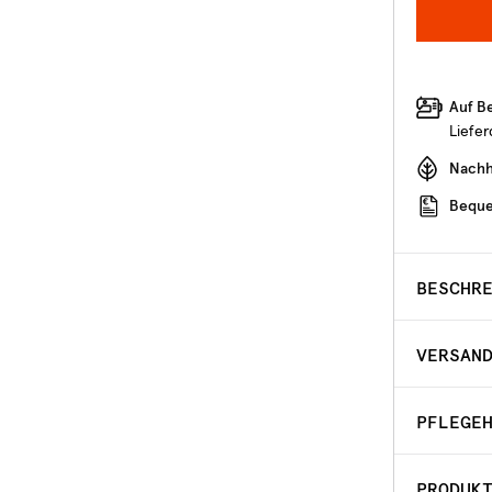
Auf B
Liefe
Nachha
Beque
BESCHR
VERSAN
PFLEGE
PRODUK