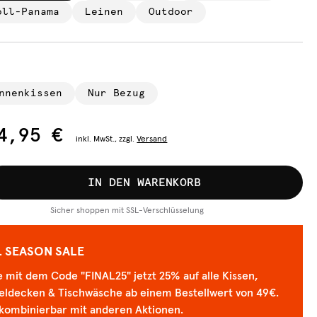
oll-Panama
Leinen
Outdoor
nnenkissen
Nur Bezug
4,95 €
inkl.
MwSt., zzgl.
Versand
IN DEN WARENKORB
Sicher shoppen mit SSL-Verschlüsselung
L SEASON SALE
 mit dem Code "FINAL25" jetzt 25% auf alle Kissen,
eldecken & Tischwäsche ab einem Bestellwert von 49€.
 kombinierbar mit anderen Aktionen.