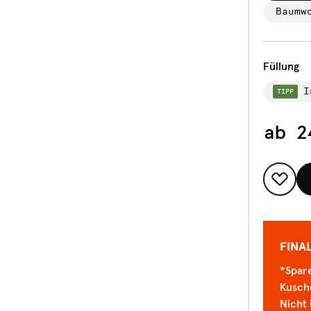
Baumw
Füllung
I
TIPP
ab
2
FINA
*Spare
Kusch
Nicht