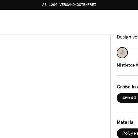
AB 120€ VERSANDKOSTENFREI
Kisse
Mis
Design vo
Mistletoe
Größe in
40x40
Material
Polye