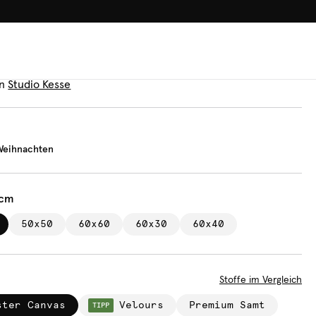
100.000+ GLÜCKLICHE KUN
n
tletoe Weihnachten
n
Studio Kesse
 Weihnachten
 cm
50x50
60x60
60x30
60x40
Stoffe im Vergleich
ster Canvas
Velours
Premium Samt
TIPP