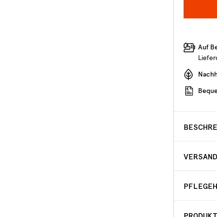
Auf B
Liefe
Nachha
Beque
BESCHR
VERSAN
PFLEGE
PRODUK