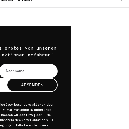
s erstes von unseren
lektionen erfahren!
ABSENDEN
dich über besondere Aktionen aber
 E-Mail Marketing zu optimieren
n, messen wir den Erfolg der E-Mail
n unserem Newsletter abmelden. Es
ingungen
. Bitte beachte unsere