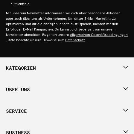
* Pflichtfeld
Mit unserem Newsletter informieren wir dich über besondere Aktionen
aber auch über uns als Unternehmen. Um unser E-Mail Marketing zu
optimieren und dir die richtigen Inhalte auszuspielen, messen wir den
Erfolg der E-Mail Kampagnen. Du kannst dich jederzeit von unserem
Newsletter abmelden. Es gelten unsere
Allgemeinen Geschäftsbedingungen
. Bitte beachte unsere Hinweise zum
Datenschutz
.
KATEGORIEN
ÜBER UNS
SERVICE
BUSINESS