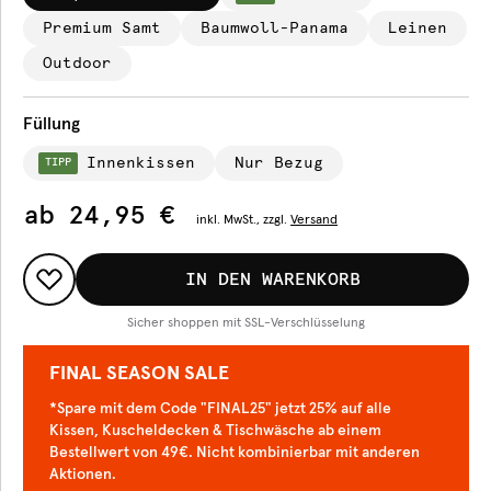
Premium Samt
Baumwoll-Panama
Leinen
Outdoor
Füllung
Innenkissen
Nur Bezug
TIPP
ab
24,95 €
inkl.
MwSt., zzgl.
Versand
IN DEN WARENKORB
Sicher shoppen mit SSL-Verschlüsselung
FINAL SEASON SALE
*Spare mit dem Code "FINAL25" jetzt 25% auf alle
Kissen, Kuscheldecken & Tischwäsche ab einem
Bestellwert von 49€. Nicht kombinierbar mit anderen
Aktionen.