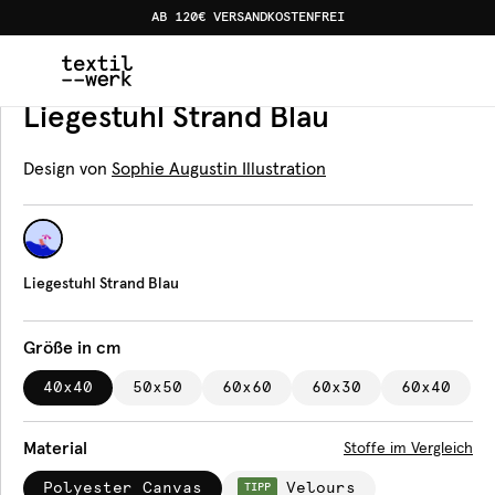
AB 120€ VERSANDKOSTENFREI
Home
Produkte
Kissen
Liegestuhl Strand Blau
Kissen
Liegestuhl Strand Blau
Design von
Sophie Augustin Illustration
Liegestuhl Strand Blau
Größe in cm
40x40
50x50
60x60
60x30
60x40
Material
Stoffe im Vergleich
Polyester Canvas
Velours
TIPP