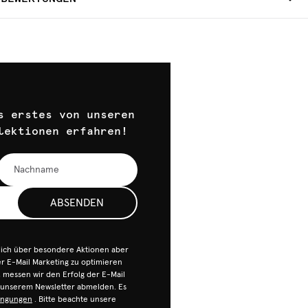
s erstes von unseren
lektionen erfahren!
ABSENDEN
dich über besondere Aktionen aber
 E-Mail Marketing zu optimieren
n, messen wir den Erfolg der E-Mail
n unserem Newsletter abmelden. Es
ingungen
. Bitte beachte unsere