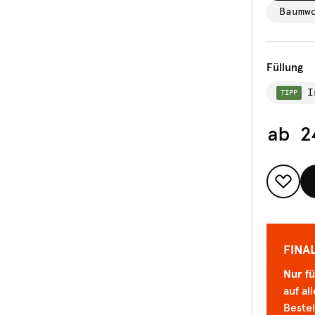
Baumw
Füllung
I
TIPP
ab
2
FINA
Nur fü
auf a
Bestel