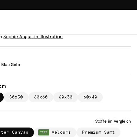
100.000+ GLÜCKLICHE KUN
n
Summer Blau Gelb
n
Sophie Augustin Illustration
 Blau Gelb
 cm
50x50
60x60
60x30
60x40
Stoffe im Vergleich
ster Canvas
Velours
Premium Samt
TIPP