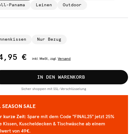
oll-Panama
Leinen
Outdoor
nnenkissen
Nur Bezug
4,95 €
inkl.
MwSt., zzgl.
Versand
IN DEN WARENKORB
Sicher shoppen mit SSL-Verschlüsselung
L SEASON SALE
r kurze Zeit
: Spare mit dem Code "FINAL25" jetzt 25%
lle Kissen, Kuscheldecken & Tischwäsche ab einem
lwert von 49€.