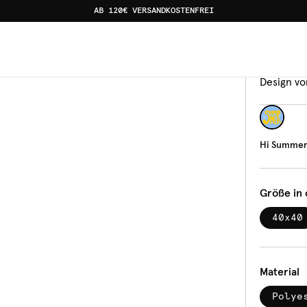
AB 120€ VERSANDKOSTENFREI
Kisse
Hi 
Design vo
Hi Summer
Größe in
40x40
Material
Polye