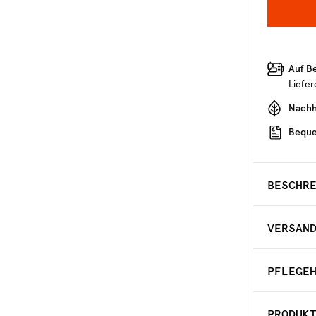
Auf B
Liefe
Nachha
Beque
BESCHR
VERSAN
PFLEGE
PRODUK