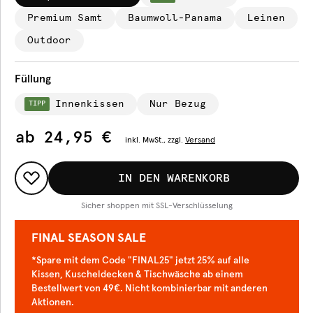
Premium Samt
Baumwoll-Panama
Leinen
Outdoor
Füllung
Innenkissen
Nur Bezug
TIPP
ab
24,95 €
inkl.
MwSt., zzgl.
Versand
IN DEN WARENKORB
Sicher shoppen mit SSL-Verschlüsselung
FINAL SEASON SALE
*Spare mit dem Code "FINAL25" jetzt 25% auf alle
Kissen, Kuscheldecken & Tischwäsche ab einem
Bestellwert von 49€. Nicht kombinierbar mit anderen
Aktionen.