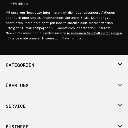
* Pflichtfeld
Mit unserem Newsletter informieren wir dich über besondere Aktionen
aber auch über uns als Unternehmen. Um unser E-Mail Marketing zu
optimieren und dir die richtigen Inhalte auszuspielen, messen wir den
Erfolg der E-Mail Kampagnen. Du kannst dich jederzeit von unserem
Newsletter abmelden. Es gelten unsere
Allgemeinen Geschäftsbedingungen
. Bitte beachte unsere Hinweise zum
Datenschutz
.
KATEGORIEN
ÜBER UNS
SERVICE
BUSINESS