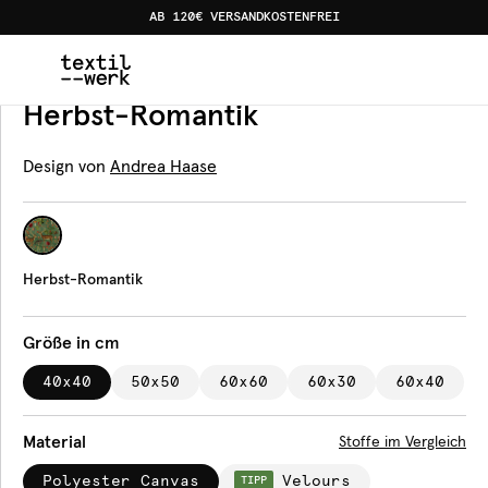
AB 120€ VERSANDKOSTENFREI
Home
Produkte
Kissen
Herbst-Romantik
Kissen
Herbst-Romantik
Design von
Andrea Haase
Herbst-Romantik
Größe in cm
40x40
50x50
60x60
60x30
60x40
Material
Stoffe im Vergleich
Polyester Canvas
Velours
TIPP