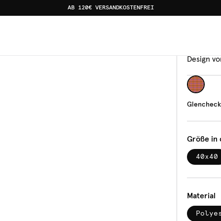
AB 120€ VERSANDKOSTENFREI
Kisse
Gle
Design vo
Glencheck
Größe in
40x40
Material
Polye