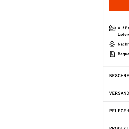
Auf B
Liefe
Nachha
Beque
BESCHR
VERSAN
PFLEGE
PRODUK