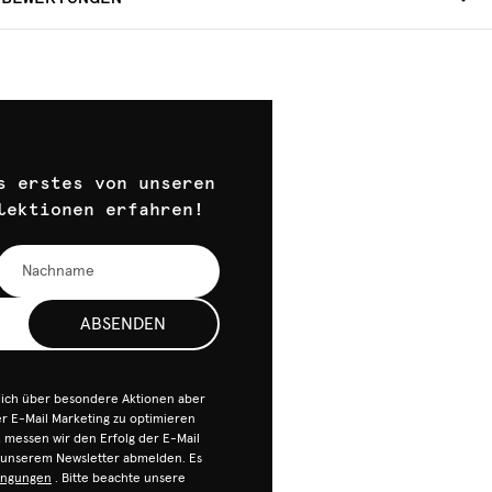
s erstes von unseren
lektionen erfahren!
ABSENDEN
dich über besondere Aktionen aber
 E-Mail Marketing zu optimieren
n, messen wir den Erfolg der E-Mail
n unserem Newsletter abmelden. Es
ingungen
. Bitte beachte unsere