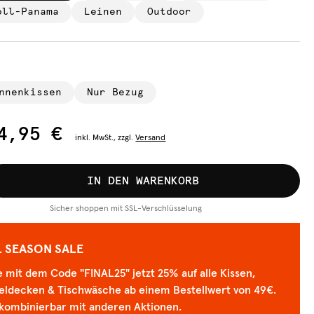
oll-Panama
Leinen
Outdoor
nnenkissen
Nur Bezug
4,95 €
inkl.
MwSt., zzgl.
Versand
IN DEN WARENKORB
Sicher shoppen mit SSL-Verschlüsselung
L SEASON SALE
 mit dem Code "FINAL25" jetzt 25% auf alle Kissen,
eldecken & Tischwäsche ab einem Bestellwert von 49€.
 kombinierbar mit anderen Aktionen.