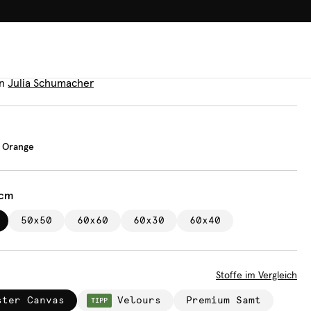
100.000+ GLÜCKLICHE KUN
n
ncheck Orange
n
Julia Schumacher
 Orange
 cm
50x50
60x60
60x30
60x40
Stoffe im Vergleich
ster Canvas
Velours
Premium Samt
TIPP