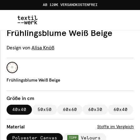
AB 120€ VERSANDKOSTENFREI
Home
Produkte
Kissen
Frühlingsblume Weiß Beige
Kissen
Frühlingsblume Weiß Beige
Design von
Alisa Knöß
Frühlingsblume Weiß Beige
Größe in cm
40x40
50x50
60x60
60x30
60x40
Material
Stoffe im Vergleich
Polyester Canvas
Velours
TIPP