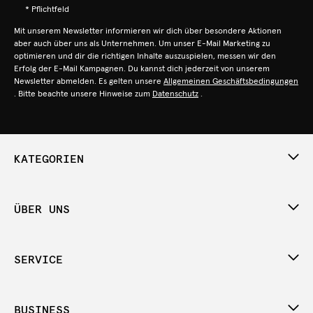
* Pflichtfeld
Mit unserem Newsletter informieren wir dich über besondere Aktionen
aber auch über uns als Unternehmen. Um unser E-Mail Marketing zu
optimieren und dir die richtigen Inhalte auszuspielen, messen wir den
Erfolg der E-Mail Kampagnen. Du kannst dich jederzeit von unserem
Newsletter abmelden. Es gelten unsere
Allgemeinen Geschäftsbedingungen
. Bitte beachte unsere Hinweise zum
Datenschutz
.
KATEGORIEN
ÜBER UNS
SERVICE
BUSINESS