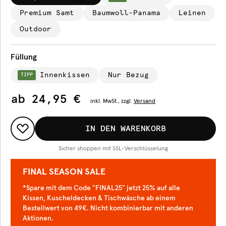
Premium Samt
Baumwoll-Panama
Leinen
Outdoor
Füllung
Innenkissen
Nur Bezug
TIPP
ab
24,95 €
inkl.
MwSt., zzgl.
Versand
IN DEN WARENKORB
Sicher shoppen mit SSL-Verschlüsselung
FINAL SEASON SALE
*Spare mit dem Code "FINAL25" jetzt 25% auf alle
Kissen, Kuscheldecken & Tischwäsche ab einem
Bestellwert von 49€. Nicht kombinierbar mit anderen
Aktionen.