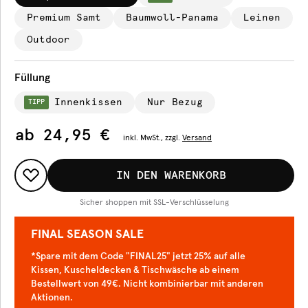
Premium Samt
Baumwoll-Panama
Leinen
Outdoor
Füllung
Innenkissen
Nur Bezug
TIPP
ab
24,95 €
inkl.
MwSt., zzgl.
Versand
IN DEN WARENKORB
Sicher shoppen mit SSL-Verschlüsselung
FINAL SEASON SALE
*Spare mit dem Code "FINAL25" jetzt 25% auf alle
Kissen, Kuscheldecken & Tischwäsche ab einem
Bestellwert von 49€. Nicht kombinierbar mit anderen
Aktionen.