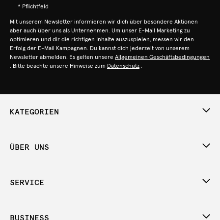
* Pflichtfeld
Mit unserem Newsletter informieren wir dich über besondere Aktionen
aber auch über uns als Unternehmen. Um unser E-Mail Marketing zu
optimieren und dir die richtigen Inhalte auszuspielen, messen wir den
Erfolg der E-Mail Kampagnen. Du kannst dich jederzeit von unserem
Newsletter abmelden. Es gelten unsere
Allgemeinen Geschäftsbedingungen
. Bitte beachte unsere Hinweise zum
Datenschutz
.
KATEGORIEN
ÜBER UNS
SERVICE
BUSINESS