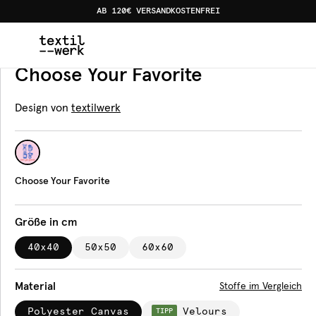
AB 120€ VERSANDKOSTENFREI
Home
Produkte
Kissen
Choose Your Favorite
Kissen
Choose Your Favorite
Design von
textilwerk
Choose Your Favorite
Größe in cm
40x40
50x50
60x60
Material
Stoffe im Vergleich
Polyester Canvas
Velours
TIPP