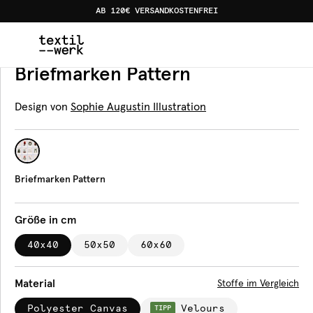
AB 120€ VERSANDKOSTENFREI
Home
Produkte
Kissen
Briefmarken Pattern
Kissen
Briefmarken Pattern
Design von
Sophie Augustin Illustration
Briefmarken Pattern
Größe in cm
40x40
50x50
60x60
Material
Stoffe im Vergleich
Polyester Canvas
Velours
TIPP