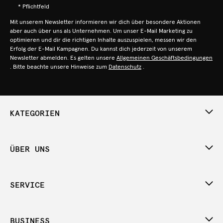
* Pflichtfeld
Mit unserem Newsletter informieren wir dich über besondere Aktionen
aber auch über uns als Unternehmen. Um unser E-Mail Marketing zu
optimieren und dir die richtigen Inhalte auszuspielen, messen wir den
Erfolg der E-Mail Kampagnen. Du kannst dich jederzeit von unserem
Newsletter abmelden. Es gelten unsere
Allgemeinen Geschäftsbedingungen
. Bitte beachte unsere Hinweise zum
Datenschutz
.
KATEGORIEN
ÜBER UNS
SERVICE
BUSINESS