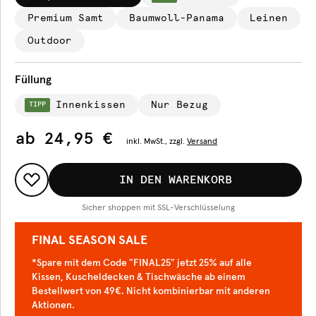
Premium Samt
Baumwoll-Panama
Leinen
Outdoor
Füllung
Innenkissen
Nur Bezug
TIPP
ab
24,95 €
inkl.
MwSt., zzgl.
Versand
IN DEN WARENKORB
Sicher shoppen mit SSL-Verschlüsselung
FINAL SEASON SALE
*Spare mit dem Code "FINAL25" jetzt 25% auf alle
Kissen, Kuscheldecken & Tischwäsche ab einem
Bestellwert von 49€. Nicht kombinierbar mit anderen
Aktionen.