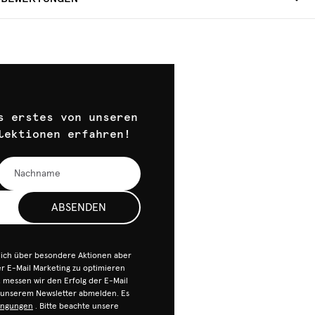
s erstes von unseren
lektionen erfahren!
ABSENDEN
dich über besondere Aktionen aber
 E-Mail Marketing zu optimieren
n, messen wir den Erfolg der E-Mail
n unserem Newsletter abmelden. Es
ingungen
. Bitte beachte unsere