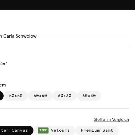
100.000+ GLÜCKLICHE KUN
n
rell grün 1
n
Carla Schwolow
rün 1
 cm
50x50
60x60
60x30
60x40
Stoffe im Vergleich
ster Canvas
Velours
Premium Samt
TIPP