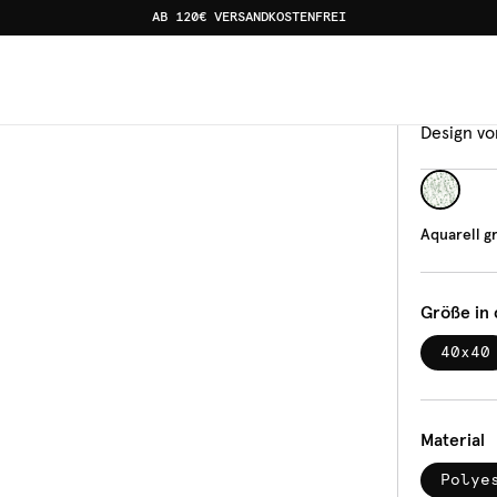
AB 120€ VERSANDKOSTENFREI
Kisse
Aqua
Design vo
Aquarell g
Größe in
40x40
Material
Polye