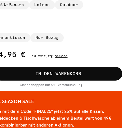
oll-Panama
Leinen
Outdoor
nnenkissen
Nur Bezug
4,95 €
inkl.
MwSt., zzgl.
Versand
IN DEN WARENKORB
Sicher shoppen mit SSL-Verschlüsselung
L SEASON SALE
 mit dem Code "FINAL25" jetzt 25% auf alle Kissen,
eldecken & Tischwäsche ab einem Bestellwert von 49€.
 kombinierbar mit anderen Aktionen.