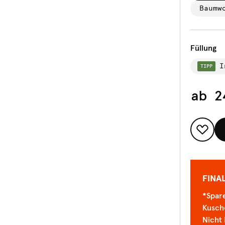
Baumw
Füllung
I
TIPP
ab
2
FINA
*Spare
Kusch
Nicht