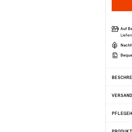
Auf B
Liefe
Nachha
Beque
BESCHR
VERSAN
PFLEGE
PRODUK