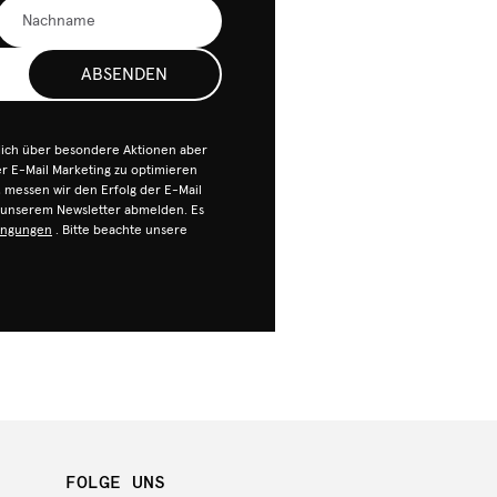
ABSENDEN
dich über besondere Aktionen aber
 E-Mail Marketing zu optimieren
n, messen wir den Erfolg der E-Mail
n unserem Newsletter abmelden. Es
ingungen
. Bitte beachte unsere
FOLGE UNS