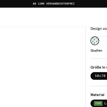
AB 120€ VERSANDKOSTENFREI
Gesch
Qua
Design vo
Quallen
Größe in
50x70
Material
L
TIPP