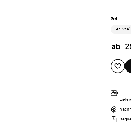
Set
einze
ab
2
Liefe
Nachha
Beque