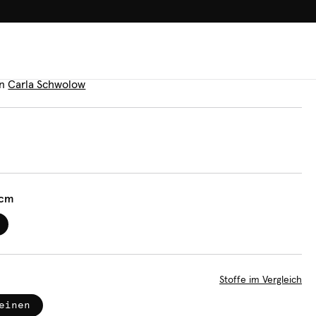
100.000+ GLÜCKLICHE KUN
irrtücher
llen
n
Carla Schwolow
 cm
Stoffe im Vergleich
einen