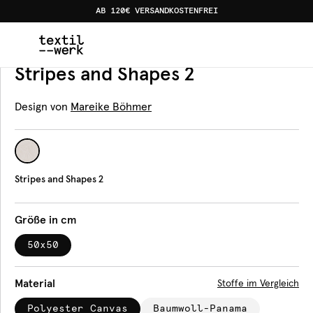
AB 120€ VERSANDKOSTENFREI
Home
Produkte
Bodenkissen
Stripes and Shapes 2
Bodenkissen
Stripes and Shapes 2
Design von
Mareike Böhmer
Stripes and Shapes 2
Größe in cm
50x50
Material
Stoffe im Vergleich
Polyester Canvas
Baumwoll-Panama