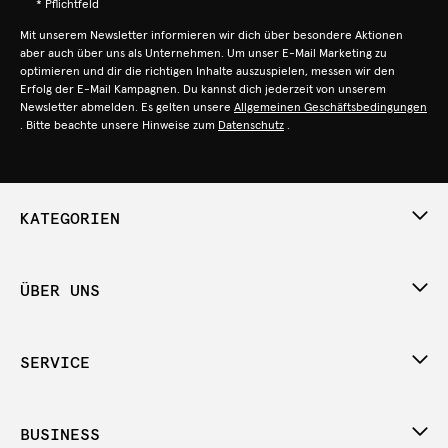
* Pflichtfeld
Mit unserem Newsletter informieren wir dich über besondere Aktionen
aber auch über uns als Unternehmen. Um unser E-Mail Marketing zu
optimieren und dir die richtigen Inhalte auszuspielen, messen wir den
Erfolg der E-Mail Kampagnen. Du kannst dich jederzeit von unserem
Newsletter abmelden. Es gelten unsere
Allgemeinen Geschäftsbedingungen
. Bitte beachte unsere Hinweise zum
Datenschutz
.
KATEGORIEN
ÜBER UNS
SERVICE
BUSINESS