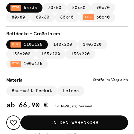
55x35
70x50
80x50
90x70
KIDS
80x80
80x60
80x40
60x40
KIDS
Bettdecke - Größe in cm
110x125
140x200
140x220
KIDS
135x200
155x200
155x220
100x135
KIDS
Material
Stoffe im Vergleich
Baumwoll-Perkal
Leinen
ab
66,90 €
inkl.
MwSt., zzgl.
Versand
IN DEN WARENKORB