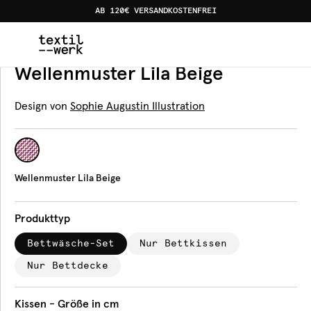
AB 120€ VERSANDKOSTENFREI
Home
Produkte
Bettwäsche
Wellenmuster Lila Beige
Bettwäsche
Wellenmuster Lila Beige
Design von
Sophie Augustin Illustration
Wellenmuster Lila Beige
Produkttyp
Bettwäsche-Set
Nur Bettkissen
Nur Bettdecke
Kissen - Größe in cm