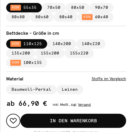
55x35
70x50
80x50
90x70
KIDS
80x80
80x60
80x40
60x40
KIDS
Bettdecke - Größe in cm
110x125
140x200
140x220
KIDS
135x200
155x200
155x220
100x135
KIDS
Material
Stoffe im Vergleich
Baumwoll-Perkal
Leinen
ab
66,90 €
inkl.
MwSt., zzgl.
Versand
IN DEN WARENKORB