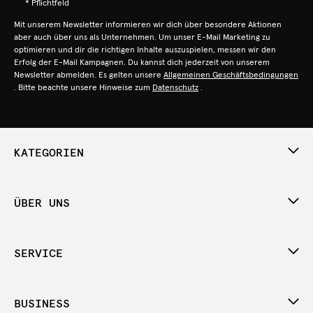
* Pflichtfeld
Mit unserem Newsletter informieren wir dich über besondere Aktionen
aber auch über uns als Unternehmen. Um unser E-Mail Marketing zu
optimieren und dir die richtigen Inhalte auszuspielen, messen wir den
Erfolg der E-Mail Kampagnen. Du kannst dich jederzeit von unserem
Newsletter abmelden. Es gelten unsere
Allgemeinen Geschäftsbedingungen
. Bitte beachte unsere Hinweise zum
Datenschutz
.
KATEGORIEN
ÜBER UNS
SERVICE
BUSINESS