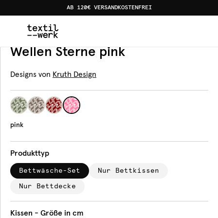
AB 120€ VERSANDKOSTENFREI
Home
Produkte
Bettwäsche
pink
Bettwäsche
Wellen Sterne pink
Designs von
Kruth Design
pink
Produkttyp
Bettwäsche-Set
Nur Bettkissen
Nur Bettdecke
Kissen - Größe in cm