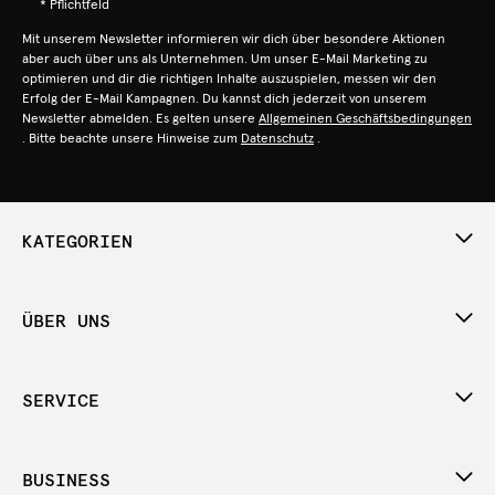
* Pflichtfeld
Mit unserem Newsletter informieren wir dich über besondere Aktionen
aber auch über uns als Unternehmen. Um unser E-Mail Marketing zu
optimieren und dir die richtigen Inhalte auszuspielen, messen wir den
Erfolg der E-Mail Kampagnen. Du kannst dich jederzeit von unserem
Newsletter abmelden. Es gelten unsere
Allgemeinen Geschäftsbedingungen
. Bitte beachte unsere Hinweise zum
Datenschutz
.
KATEGORIEN
ÜBER UNS
SERVICE
BUSINESS