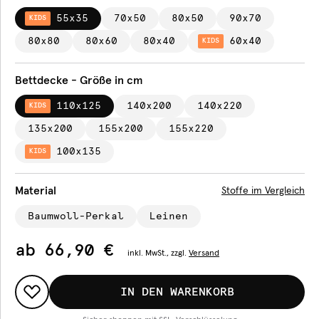
55x35
70x50
80x50
90x70
KIDS
80x80
80x60
80x40
60x40
KIDS
Bettdecke - Größe in cm
110x125
140x200
140x220
KIDS
135x200
155x200
155x220
100x135
KIDS
Material
Stoffe im Vergleich
Baumwoll-Perkal
Leinen
ab
66,90 €
inkl.
MwSt., zzgl.
Versand
IN DEN WARENKORB