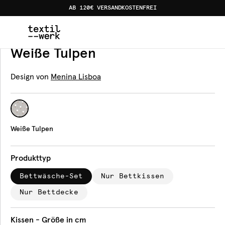
AB 120€ VERSANDKOSTENFREI
Home
Produkte
Bettwäsche
Weiße Tulpen
Bettwäsche
Weiße Tulpen
Design von
Menina Lisboa
Weiße Tulpen
Produkttyp
Bettwäsche-Set
Nur Bettkissen
Nur Bettdecke
Kissen - Größe in cm