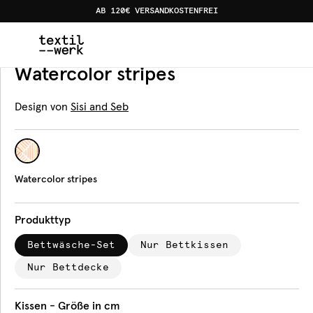
AB 120€ VERSANDKOSTENFREI
Home
Produkte
Bettwäsche
Watercolor stripes
Bettwäsche
Watercolor stripes
Design von
Sisi and Seb
Watercolor stripes
Produkttyp
Bettwäsche-Set
Nur Bettkissen
Nur Bettdecke
Kissen - Größe in cm