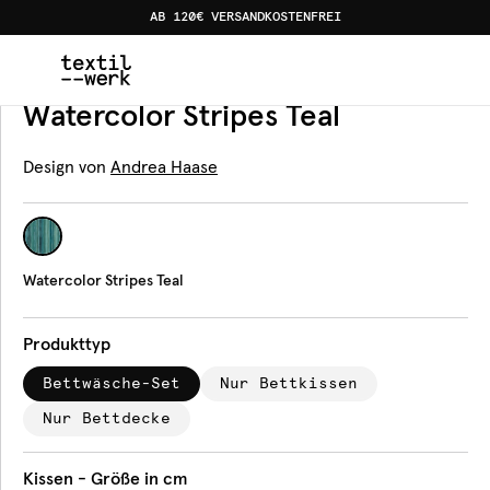
AB 120€ VERSANDKOSTENFREI
Home
Produkte
Bettwäsche
Watercolor Stripes Teal
Bettwäsche
Watercolor Stripes Teal
Design von
Andrea Haase
Watercolor Stripes Teal
Produkttyp
Bettwäsche-Set
Nur Bettkissen
Nur Bettdecke
Kissen - Größe in cm