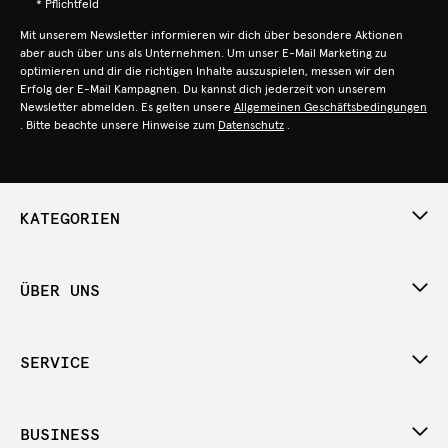
* Pflichtfeld
Mit unserem Newsletter informieren wir dich über besondere Aktionen
aber auch über uns als Unternehmen. Um unser E-Mail Marketing zu
optimieren und dir die richtigen Inhalte auszuspielen, messen wir den
Erfolg der E-Mail Kampagnen. Du kannst dich jederzeit von unserem
Newsletter abmelden. Es gelten unsere
Allgemeinen Geschäftsbedingungen
. Bitte beachte unsere Hinweise zum
Datenschutz
.
KATEGORIEN
ÜBER UNS
SERVICE
BUSINESS