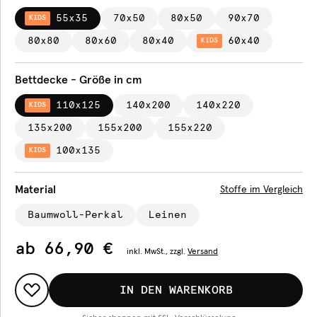
55x35
70x50
80x50
90x70
KIDS
80x80
80x60
80x40
60x40
KIDS
Bettdecke - Größe in cm
110x125
140x200
140x220
KIDS
135x200
155x200
155x220
100x135
KIDS
Material
Stoffe im Vergleich
Baumwoll-Perkal
Leinen
ab
66,90 €
inkl.
MwSt., zzgl.
Versand
IN DEN WARENKORB