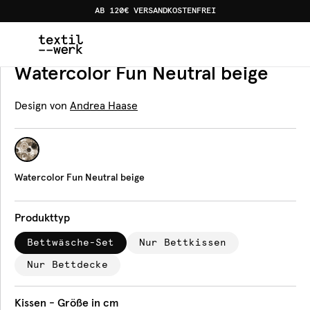
AB 120€ VERSANDKOSTENFREI
Home
Produkte
Bettwäsche
Watercolor Fun Neutral 
Bettwäsche
Watercolor Fun Neutral beige
Design von
Andrea Haase
Watercolor Fun Neutral beige
Produkttyp
Bettwäsche-Set
Nur Bettkissen
Nur Bettdecke
Kissen - Größe in cm