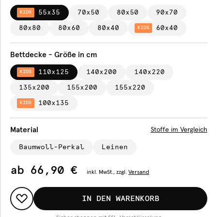
55x35
70x50
80x50
90x70
KIDS
80x80
80x60
80x40
60x40
KIDS
Bettdecke - Größe in cm
110x125
140x200
140x220
KIDS
135x200
155x200
155x220
100x135
KIDS
Material
Stoffe im Vergleich
Baumwoll-Perkal
Leinen
ab
66,90 €
inkl.
MwSt., zzgl.
Versand
IN DEN WARENKORB