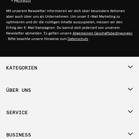
* Pflichtfeld
Mit unserem Newsletter informieren wir dich über besondere Aktionen
aber auch über uns als Unternehmen. Um unser E-Mail Marketing zu
optimieren und dir die richtigen Inhalte auszuspielen, messen wir den
Erfolg der E-Mail Kampagnen. Du kannst dich jederzeit von unserem
Newsletter abmelden. Es gelten unsere
Allgemeinen Geschäftsbedingungen
. Bitte beachte unsere Hinweise zum
Datenschutz
.
KATEGORIEN
ÜBER UNS
SERVICE
BUSINESS