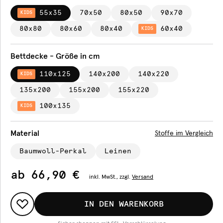
55x35
70x50
80x50
90x70
KIDS
80x80
80x60
80x40
60x40
KIDS
Bettdecke - Größe in cm
110x125
140x200
140x220
KIDS
135x200
155x200
155x220
100x135
KIDS
Material
Stoffe im Vergleich
Baumwoll-Perkal
Leinen
ab
66,90 €
inkl.
MwSt., zzgl.
Versand
IN DEN WARENKORB