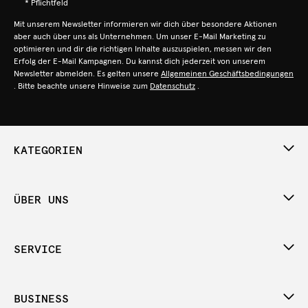
* Pflichtfeld
Mit unserem Newsletter informieren wir dich über besondere Aktionen
aber auch über uns als Unternehmen. Um unser E-Mail Marketing zu
optimieren und dir die richtigen Inhalte auszuspielen, messen wir den
Erfolg der E-Mail Kampagnen. Du kannst dich jederzeit von unserem
Newsletter abmelden. Es gelten unsere
Allgemeinen Geschäftsbedingungen
. Bitte beachte unsere Hinweise zum
Datenschutz
.
KATEGORIEN
ÜBER UNS
SERVICE
BUSINESS