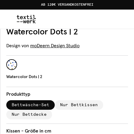
AB 120€ VERSANDKOSTENFREI
Home
Produkte
Bettwäsche
Watercolor Dots | 2
Bettwäsche
Watercolor Dots | 2
Design von
moDeern Design Studio
Watercolor Dots | 2
Produkttyp
Bettwäsche-Set
Nur Bettkissen
Nur Bettdecke
Kissen - Größe in cm