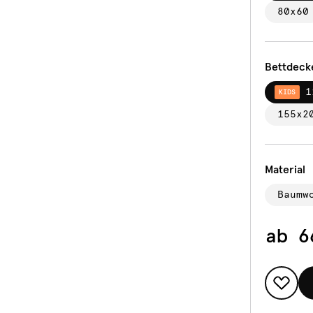
80x60
Bettdeck
1
KIDS
155x2
Material
Baumw
ab
6