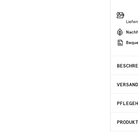
Liefe
Nachha
Beque
BESCHR
VERSAN
PFLEGE
PRODUK