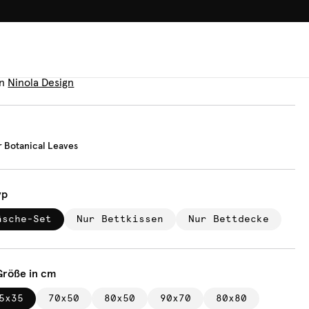
100.000+ GLÜCKLICHE KUN
äsche
ercolor Botanical Leaves
n
Ninola Design
 Botanical Leaves
yp
äsche-Set
Nur Bettkissen
Nur Bettdecke
Größe in cm
5x35
70x50
80x50
90x70
80x80