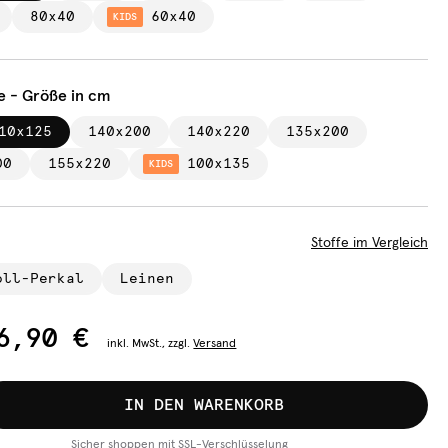
80x40
60x40
KIDS
e - Größe in cm
10x125
140x200
140x220
135x200
00
155x220
100x135
KIDS
Stoffe im Vergleich
oll-Perkal
Leinen
6,90 €
inkl.
MwSt., zzgl.
Versand
IN DEN WARENKORB
Sicher shoppen mit SSL-Verschlüsselung