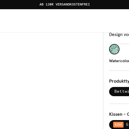
AB 120€ VERSANDKOSTENFREI
 Leaves
Bettw
Wat
Design vo
Watercolor
Produktt
Bettw
Kissen - 
5
KIDS