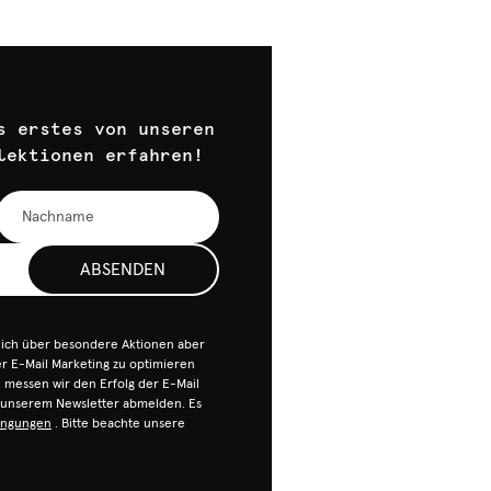
s erstes von unseren
lektionen erfahren!
ABSENDEN
dich über besondere Aktionen aber
 E-Mail Marketing zu optimieren
n, messen wir den Erfolg der E-Mail
n unserem Newsletter abmelden. Es
ingungen
. Bitte beachte unsere