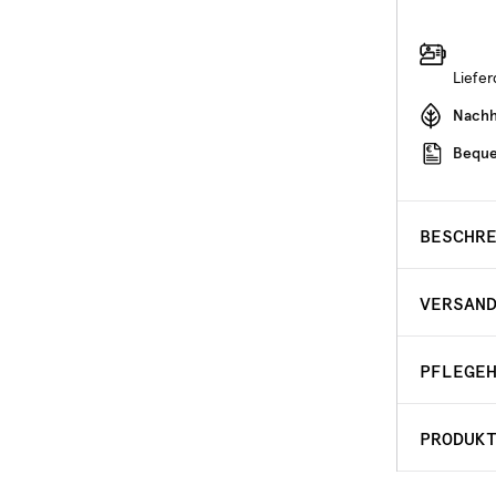
Liefe
Nachha
Beque
BESCHR
VERSAN
PFLEGE
PRODUK