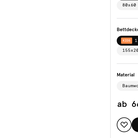
80x60
Bettdeck
1
KIDS
155x2
Material
Baumw
ab
6