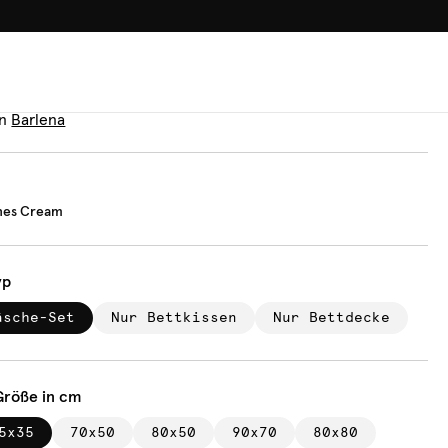
100.000+ GLÜCKLICHE KUN
äsche
tage Vines Cream
n
Barlena
ines Cream
yp
äsche-Set
Nur Bettkissen
Nur Bettdecke
Größe in cm
5x35
70x50
80x50
90x70
80x80