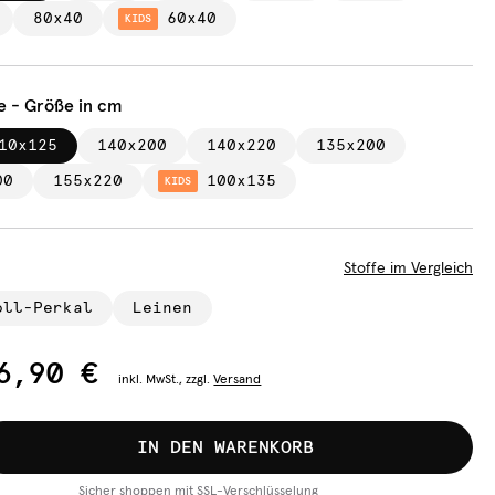
80x40
60x40
KIDS
e - Größe in cm
10x125
140x200
140x220
135x200
00
155x220
100x135
KIDS
Stoffe im Vergleich
oll-Perkal
Leinen
6,90 €
inkl.
MwSt., zzgl.
Versand
IN DEN WARENKORB
Sicher shoppen mit SSL-Verschlüsselung