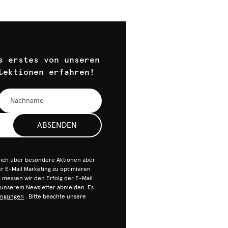
s erstes von unseren
lektionen erfahren!
ABSENDEN
dich über besondere Aktionen aber
 E-Mail Marketing zu optimieren
n, messen wir den Erfolg der E-Mail
n unserem Newsletter abmelden. Es
ingungen
. Bitte beachte unsere