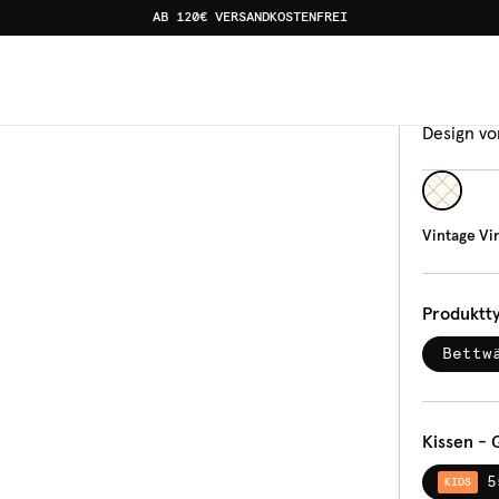
AB 120€ VERSANDKOSTENFREI
Bettw
Vin
Design vo
Vintage V
Produktt
Bettw
Kissen - 
5
KIDS