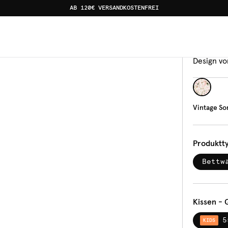
AB 120€ VERSANDKOSTENFREI
men Rosa
Bettw
Vin
Design vo
Vintage S
Produktt
Bettw
Kissen - 
5
KIDS