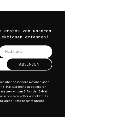
s erstes von unseren
lektionen erfahren!
ABSENDEN
dich über besondere Aktionen aber
 E-Mail Marketing zu optimieren
n, messen wir den Erfolg der E-Mail
n unserem Newsletter abmelden. Es
ingungen
. Bitte beachte unsere