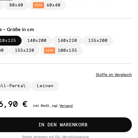
80x40
60x40
KIDS
e - Größe in cm
10x125
140x200
140x220
135x200
00
155x220
100x135
KIDS
Stoffe im Vergleich
oll-Perkal
Leinen
6,90 €
inkl.
MwSt., zzgl.
Versand
IN DEN WARENKORB
Sicher shoppen mit SSL-Verschlüsselung