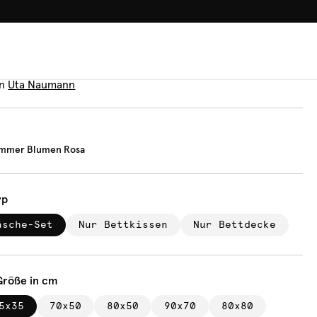
100.000+ GLÜCKLICHE KUN
äsche
tage Sommer Blumen Rosa
n
Uta Naumann
ommer Blumen Rosa
yp
äsche-Set
Nur Bettkissen
Nur Bettdecke
Größe in cm
5x35
70x50
80x50
90x70
80x80