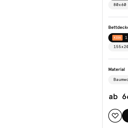
80x60
Bettdeck
1
KIDS
155x2
Material
Baumw
ab
6