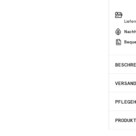
Liefe
Nachha
Beque
BESCHR
VERSAN
PFLEGE
PRODUK